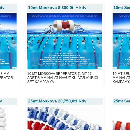
kdv
10mt Moskova 8,300,0tl + kdv
10mt Seu
 8 MM
10 MT MOSKOVA SEPERATÖR {1 MT 27
10 MT SEU
PERATÖR
ADET}8 MM HALAT HAVUZ KULVAR AYIRICI
MM HALAT
SET KAMPAMYA -
KAMPAMYA 
v
25mt Moskova 20,750,0tl+kdv
25mt Seu