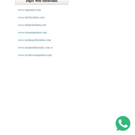
Diğer Web Sitelerimiz
www.seperatör.com
www.led-fiyatlari.com
www.ledaydınlatma.net
www.romaseperator.com
www.midasaydinlatma.com
www.midaselektronik.com.tr
www.moskovaseperator.com