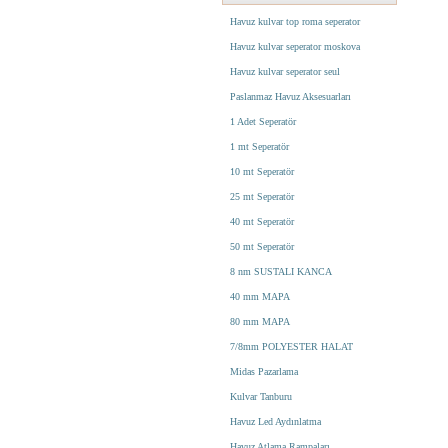
Havuz kulvar top roma seperator
Havuz kulvar seperator moskova
Havuz kulvar seperator seul
Paslanmaz Havuz Aksesuarları
1 Adet Seperatör
1 mt Seperatör
10 mt Seperatör
25 mt Seperatör
40 mt Seperatör
50 mt Seperatör
8 nm SUSTALI KANCA
40 mm MAPA
80 mm MAPA
7/8mm POLYESTER HALAT
Midas Pazarlama
Kulvar Tanburu
Havuz Led Aydınlatma
Havuz Atlama Rampaları