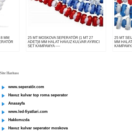
 8 MM
25 MT MOSKOVA SEPERATÖR {1 MT 27
25 MT SEU
PERATÖR
ADET}8 MM HALAT HAVUZ KULVAR AYIRICI
MM HALAT
SET KAMPAMYA ----
KAMPAMYA 
ite Haritası
www.seperatör.com
Havuz kulvar top roma seperator
Anasayfa
www.led-fiyatlari.com
Hakkımızda
Havuz kulvar seperator moskova