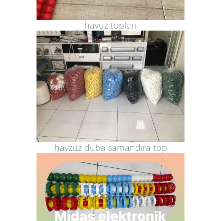
havuz topları
havzuz duba samandıra top