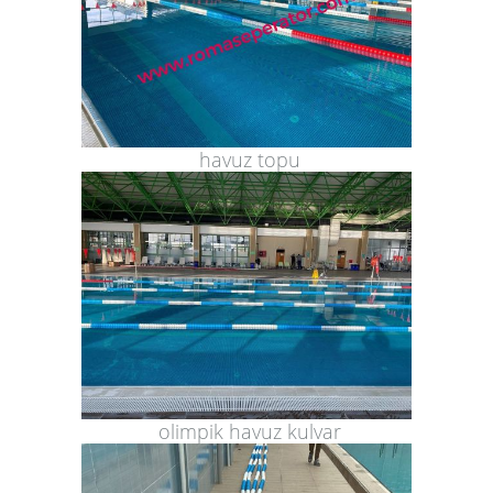
havuz topu
olimpik havuz kulvar