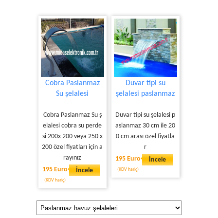
Cobra Paslanmaz
Duvar tipi su
Su şelalesi
şelalesi paslanmaz
Cobra Paslanmaz Su ş
Duvar tipi su şelalesi p
elalesi cobra su perde
aslanmaz 30 cm ile 20
si 200x 200 veya 250 x
0 cm arası özel fiyatla
200 özel fiyatları için a
r
rayınız
195 Euro
İncele
195 Euro
İncele
(KDV hariç)
(KDV hariç)